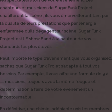
les spectateurs lors de votre évènement. Les
chanteurs et musiciens de Sugar Funk Project
chaufferont la scène , ils vous émerveilleront tant par
la qualité de leurs prestations que par l’énergie
enflammée qu’ils dégagent sur scène .Sugar Funk
Project est LE show Band à la hauteur de vos
standards les plus élevés.
Peut importe le type d’évènement que vous organisez,
sachez que Sugar Funk Projet s’adapte à tout vos
besoins. Par exemple, Il vous offre une formule de 9 à
11 musiciens, toujours avec la même fougue et
détermination à faire de votre évènement un
incontournable.
En définitive, une chimie indéniable unis les membres