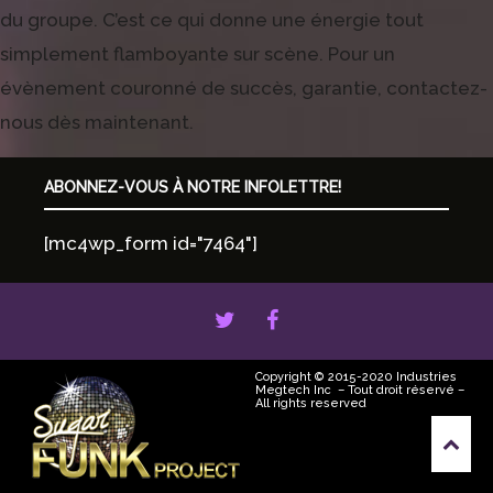
du groupe. C’est ce qui donne une énergie tout
simplement flamboyante sur scène. Pour un
évènement couronné de succès, garantie, contactez-
nous dès maintenant.
ABONNEZ-VOUS À NOTRE INFOLETTRE!
[mc4wp_form id="7464"]
Copyright © 2015-2020
Industries
Megtech Inc
–
Tout droit réservé –
All rights reserved